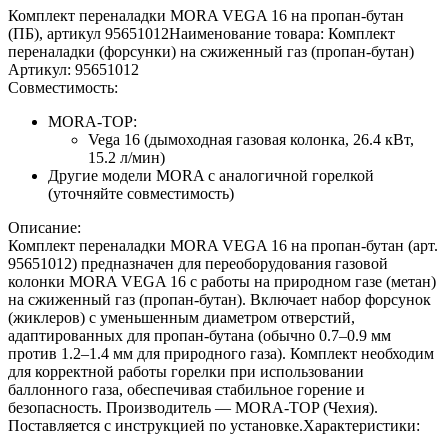
Комплект переналадки MORA VEGA 16 на пропан-бутан
(ПБ), артикул 95651012
Наименование товара
: Комплект
переналадки (форсунки) на сжиженный газ (пропан-бутан)
Артикул
: 95651012
Совместимость
:
MORA-TOP
:
Vega 16 (дымоходная газовая колонка, 26.4 кВт,
15.2 л/мин)
Другие модели MORA с аналогичной горелкой
(уточняйте совместимость)
Описание
:
Комплект переналадки MORA VEGA 16 на пропан-бутан (арт.
95651012) предназначен для переоборудования газовой
колонки MORA VEGA 16 с работы на природном газе (метан)
на сжиженный газ (пропан-бутан). Включает набор форсунок
(жиклеров) с уменьшенным диаметром отверстий,
адаптированных для пропан-бутана (обычно 0.7–0.9 мм
против 1.2–1.4 мм для природного газа). Комплект необходим
для корректной работы горелки при использовании
баллонного газа, обеспечивая стабильное горение и
безопасность. Производитель — MORA-TOP (Чехия).
Поставляется с инструкцией по установке.
Характеристики
: