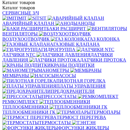
Каталог
товаров
Каталог
товаров
СЕРВИСНЫЕ З/Ч
IMIT
SIT
АВАРИЙНЫЙ КЛАПАН
АНОДЫ
БАКИ РАСШИРИТ
ВЕНТИЛЯТОРЫ
ВОЗДУХООТВОДЧИК
ГАЗ КОЛОНКА
ГАЗОВЫЕ КЛАПАНА
ГИДРОГРУППА
ДАТЧИКИ NTC
ДАТЧИКИ
ДАВЛЕНИЯ
ДАТЧИКИ ПРОТОКА
КРАНЫ ПОДПИТКИ
МАНОМЕТРЫ
МЕМБРАНЫ
НАСОСЫ
ПИЛОТНАЯ ГОРЕЛКА
ПЛАТЫ УПРАВЛЕНИЯ
ПРЕДОХРАНИТЕЛИ
ПРЕССОСТАТЫ
РЕМКОМПЛЕКТ
ТЕПЛООБМЕННИКИ
ТЕПЛООБМЕННИКИ ГК
ТЕРМОПАРЫ
ТЕРМОСТ ПЕРЕГРЕВА
ТЕРМОСТАТЫ
ТЭН
ФОРСУНКИ ЖИКЛЕРЫ