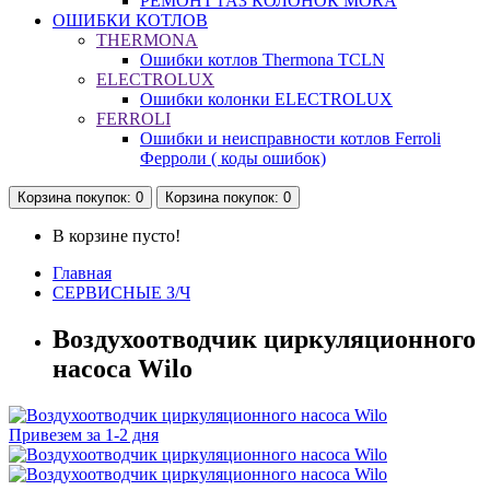
РЕМОНТ ГАЗ КОЛОНОК MORA
ОШИБКИ КОТЛОВ
THERMONA
Ошибки котлов Thermona TCLN
ELECTROLUX
Ошибки колонки ELECTROLUX
FERROLI
Ошибки и неисправности котлов Ferroli
Ферроли ( коды ошибок)
Корзина
покупок
: 0
Корзина
покупок
: 0
В корзине пусто!
Главная
СЕРВИСНЫЕ З/Ч
Воздухоотводчик циркуляционного
насоса Wilo
Привезем за 1-2 дня