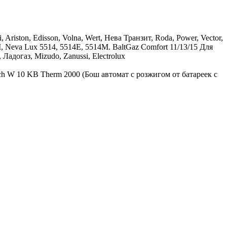
riston, Edisson, Volna, Wert, Нева Транзит, Roda, Power, Vector,
М, Neva Lux 5514, 5514Е, 5514М. BaltGaz Comfort 11/13/15 Для
Ладогаз, Mizudo, Zanussi, Electrolux
ch W 10 KB Therm 2000 (Бош автомат с розжигом от батареек с