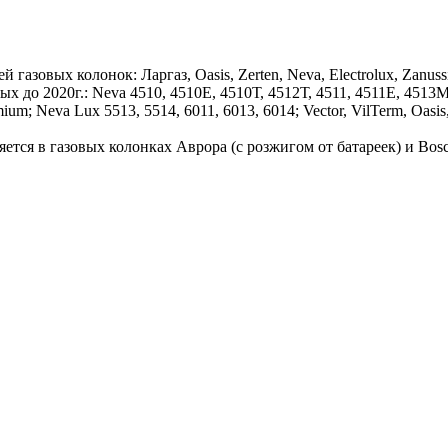
вых колонок: Ларгаз, Oasis, Zerten, Neva, Electrolux, Zanussi, A
ых до 2020г.: Neva 4510, 4510Е, 4510Т, 4512Т, 4511, 4511Е, 4513
; Neva Lux 5513, 5514, 6011, 6013, 6014; Vector, VilTerm, Oasis, 
ется в газовых колонках Аврора (с розжигом от батареек) и Bos