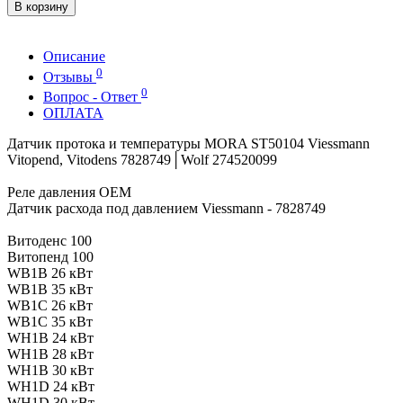
В корзину
Описание
0
Отзывы
0
Вопрос - Ответ
ОПЛАТА
Датчик протока и температуры MORA ST50104 Viessmann
Vitopend, Vitodens 7828749│Wolf 274520099
Реле давления OEM
Датчик расхода под давлением Viessmann - 7828749
Витоденс 100
Витопенд 100
WB1B 26 кВт
WB1B 35 кВт
WB1C 26 кВт
WB1C 35 кВт
WH1B 24 кВт
WH1B 28 кВт
WH1B 30 кВт
WH1D 24 кВт
WH1D 30 кВт