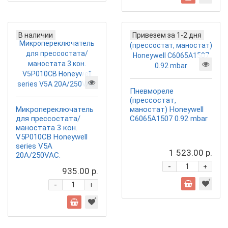
В наличии
Привезем за 1-2 дня
Пневмореле
(прессостат,
Микропереключатель
маностат) Honeywell
для прессостата/
C6065A1507 0.92 mbar
маностата 3 кон.
V5P010CB Honeywell
series V5A
1 523.00 р.
20A/250VAC.
-
+
935.00 р.
-
+