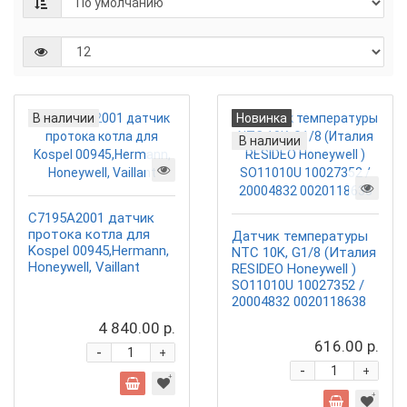
В наличии
Новинка
В наличии
C7195A2001 датчик
протока котла для
Датчик температуры
Kospel 00945,Hermann,
NTC 10K, G1/8 (Италия
Honeywell, Vaillant
RESIDEO Honeywell )
SO11010U 10027352 /
20004832 0020118638
4 840.00 р.
616.00 р.
-
+
-
+