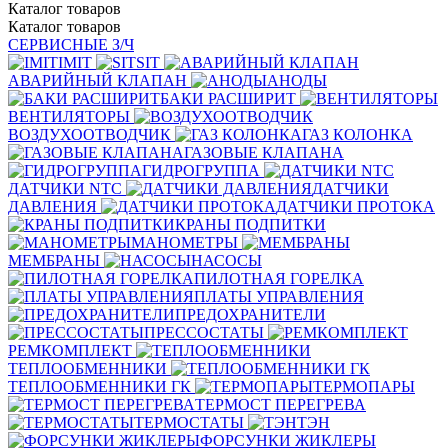
Каталог
товаров
Каталог
товаров
СЕРВИСНЫЕ З/Ч
IMIT
SIT
АВАРИЙНЫЙ КЛАПАН
АНОДЫ
БАКИ РАСШИРИТ
ВЕНТИЛЯТОРЫ
ВОЗДУХООТВОДЧИК
ГАЗ КОЛОНКА
ГАЗОВЫЕ КЛАПАНА
ГИДРОГРУППА
ДАТЧИКИ NTC
ДАТЧИКИ
ДАВЛЕНИЯ
ДАТЧИКИ ПРОТОКА
КРАНЫ ПОДПИТКИ
МАНОМЕТРЫ
МЕМБРАНЫ
НАСОСЫ
ПИЛОТНАЯ ГОРЕЛКА
ПЛАТЫ УПРАВЛЕНИЯ
ПРЕДОХРАНИТЕЛИ
ПРЕССОСТАТЫ
РЕМКОМПЛЕКТ
ТЕПЛООБМЕННИКИ
ТЕПЛООБМЕННИКИ ГК
ТЕРМОПАРЫ
ТЕРМОСТ ПЕРЕГРЕВА
ТЕРМОСТАТЫ
ТЭН
ФОРСУНКИ ЖИКЛЕРЫ